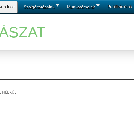
lyen lesz
Publikációink
Szolgáltatásaink
Munkatársaink
ÁSZAT
E NÉLKÜL