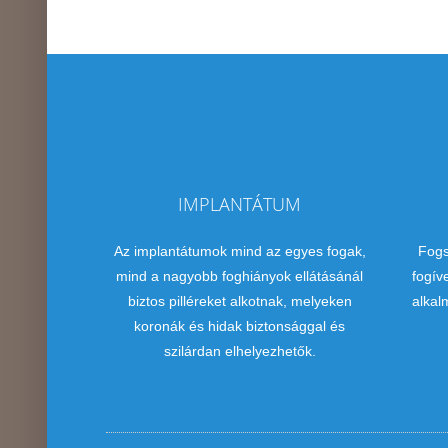
IMPLANTÁTUM
Az implantátumok mind az egyes fogak,
Fogs
mind a nagyobb foghiányok ellátásánál
fogív
biztos pilléreket alkotnak, melyeken
alkal
koronák és hidak biztonsággal és
szilárdan elhelyezhetők.