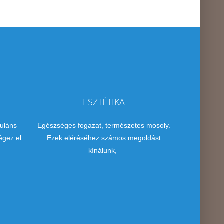
ESZTÉTIKA
uláns
Egészséges fogazat, természetes mosoly.
égez el
Ezek eléréséhez számos megoldást
kínálunk,