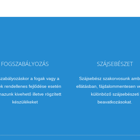
FOGSZABÁLYOZÁS
SZÁJSEBÉSZET
zabályozáskor a fogak vagy a
Szájsebész szakorvosunk amb
ek rendellenes fejlődése esetén
ellátásban, fájdalommentesen v
mazunk kivehető illetve rögzített
különböző szájsebészeti
készülékeket
beavatkozásokat.